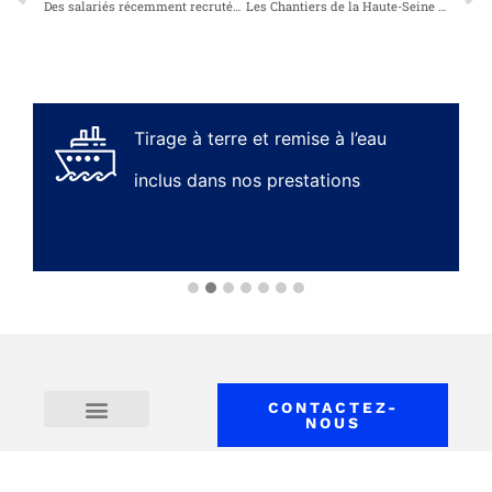
Des salariés récemment recrutés témoignent
Les Chantiers de la Haute-Seine au service de la transition énergétique
Tirage à terre et remise à l’eau
inclus dans nos prestations
CONTACTEZ-
NOUS
Acteur responsable
Politiques du groupe
Politique de cookies (EU)
Protection des données
Mentions légales