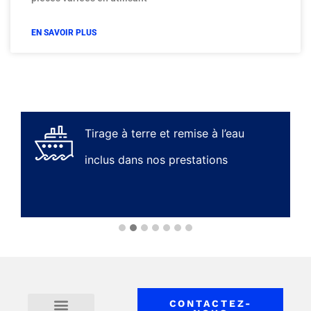
EN SAVOIR PLUS
Tirage à terre et remise à l’eau
T
inclus dans nos prestations
j
CONTACTEZ-