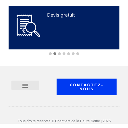
Devis gratuit
CONTACTEZ-
NOUS
Acteur responsable
Politiques du groupe
Politique de cookies (EU)
Protection des données
Mentions légales
Tous droits réservés © Chantiers de la Haute-Seine | 2025