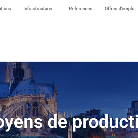
ations
Infrastructures
Références
Offres d’emploi
yens de product