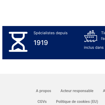
Spécialistes depuis
Ti
l’
1919
inclus dans
A propos
Acteur responsable
A
CGVs
Politique de cookies (EU)